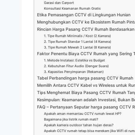
Garasi dan Carport
Konsultasi Keamanan Rumah Gratis
Etika Pemasangan CCTV di Lingkungan Hunian
Menghubungkan CCTV ke Ekosistem Rumah Pint
Rincian Harga Pasang CCTV Rumah Berdasarkan 
1. Tipe Rumah Minimalis / Kost (2 Kamera)
2. Tipe Rumah Standar 1 Lantai (4 Kamera)
3. Tipe Rumah Mewah 2 Lantai (8 Kamera)
Faktor Penentu Biaya CCTV Rumah yang Sering 
1. Metode Instalasi: Estetika vs Budget
2. Kebutuhan Fitur Audio (Dengar Suara)
3. Kapasitas Penyimpanan (Rekaman)
Tabel Perbandingan harga pasang CCTV Rumah
Memilih Antara CCTV Kabel vs Wireless untuk R
Tips Menghemat Biaya Pasang CCTV Rumah Tan
Kesimpulan: Keamanan adalah Investasi, Bukan 
FAQ – Pertanyaan Seputar harga pasang CCTV 
Apakah aman memantau CCTV rumah lewat HP?
Bagaimana jika listrik rumah mati?
Apakah kamera outdoor tahan hujan deras?
Apakah CCTV rumah tetap bisa merekam jika WiFi di rum