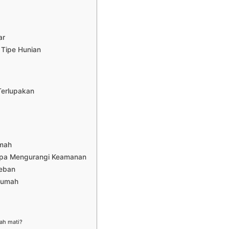
ar
Tipe Hunian
Terlupakan
umah
pa Mengurangi Keamanan
Beban
Rumah
ah mati?