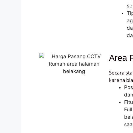
se
Ti
ag
da
da
Area 
Secara sta
karena bia
Pos
dan
Fit
Ful
bel
saa