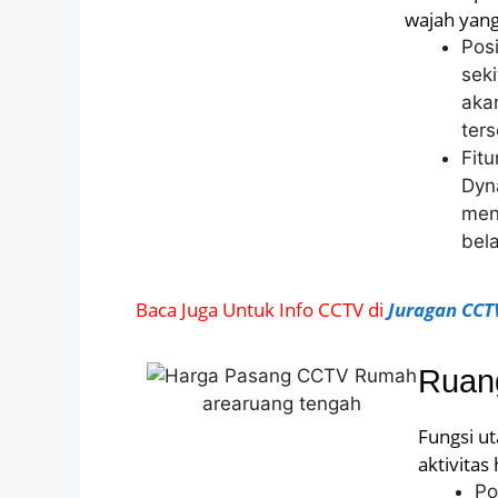
wajah yang 
Pos
seki
akan
ters
Fit
Dyn
men
bela
Baca Juga Untuk Info CCTV di
Juragan CCT
Ruan
Fungsi u
aktivitas
Po