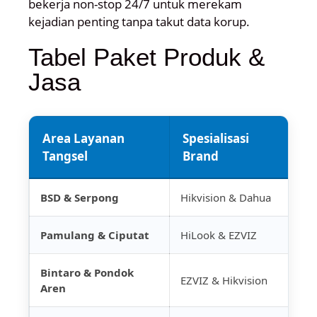
bekerja non-stop 24/7 untuk merekam
kejadian penting tanpa takut data korup.
Tabel Paket Produk &
Jasa
Area Layanan
Spesialisasi
La
Tangsel
Brand
Un
BSD & Serpong
Hikvision & Dahua
IP 
Pamulang & Ciputat
HiLook & EZVIZ
Sm
Bintaro & Pondok
Ins
EZVIZ & Hikvision
Aren
Con