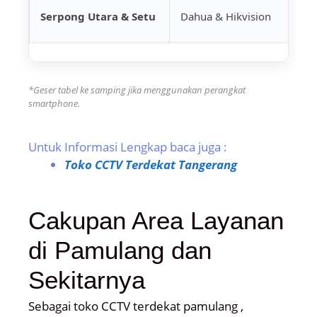
Ind
Serpong Utara & Setu
Dahua & Hikvision
Pe
*Geser tabel ke samping jika menggunakan perangkat
smartphone.
Untuk Informasi Lengkap baca juga :
Toko CCTV Terdekat Tangerang
Cakupan Area Layanan
di Pamulang dan
Sekitarnya
Sebagai toko CCTV terdekat pamulang ,