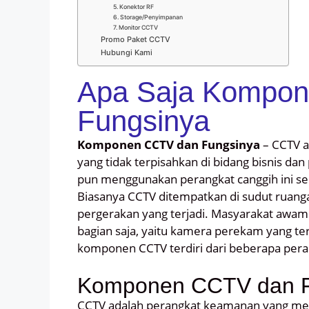
5. Konektor RF
6. Storage/Penyimpanan
7. Monitor CCTV
Promo Paket CCTV
Hubungi Kami
Apa Saja Kompo
Fungsinya
Komponen CCTV dan Fungsinya
– CCTV a
yang tidak terpisahkan di bidang bisnis da
pun menggunakan perangkat canggih ini se
Biasanya CCTV ditempatkan di sudut rua
pergerakan yang terjadi. Masyarakat awam 
bagian saja, yaitu kamera perekam yang 
komponen CCTV terdiri dari beberapa peran
Komponen CCTV dan F
CCTV adalah perangkat keamanan yang men