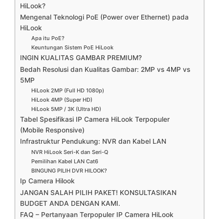
HiLook?
Mengenal Teknologi PoE (Power over Ethernet) pada
HiLook
Apa itu PoE?
Keuntungan Sistem PoE HiLook
INGIN KUALITAS GAMBAR PREMIUM?
Bedah Resolusi dan Kualitas Gambar: 2MP vs 4MP vs
5MP
HiLook 2MP (Full HD 1080p)
HiLook 4MP (Super HD)
HiLook 5MP / 3K (Ultra HD)
Tabel Spesifikasi IP Camera HiLook Terpopuler
(Mobile Responsive)
Infrastruktur Pendukung: NVR dan Kabel LAN
NVR HiLook Seri-K dan Seri-Q
Pemilihan Kabel LAN Cat6
BINGUNG PILIH DVR HILOOK?
Ip Camera Hilook
JANGAN SALAH PILIH PAKET! KONSULTASIKAN
BUDGET ANDA DENGAN KAMI.
FAQ – Pertanyaan Terpopuler IP Camera HiLook