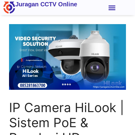
Juragan CCTV Online
Kontak Kami
IP Camera HiLook |
Sistem PoE &