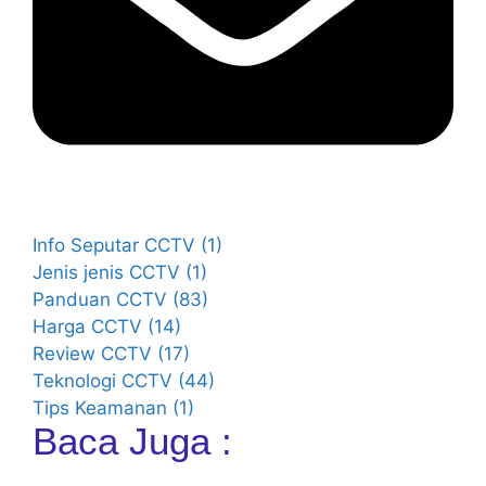
Info Seputar CCTV
(1)
Jenis jenis CCTV
(1)
Panduan CCTV
(83)
Harga CCTV
(14)
Review CCTV
(17)
Teknologi CCTV
(44)
Tips Keamanan
(1)
Baca Juga :