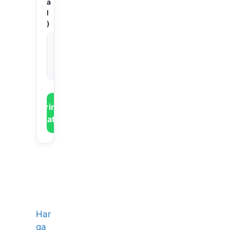
CCTV
Jenis
jenis
CCTV
Pandu
an
CCTV
Revie
w
CCTV
Teknol
ogi
CCTV
Tips
Keama
nan