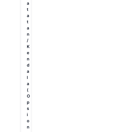
Kirim via
WhatsApp
Harga
CCTV
Info
Seput
ar