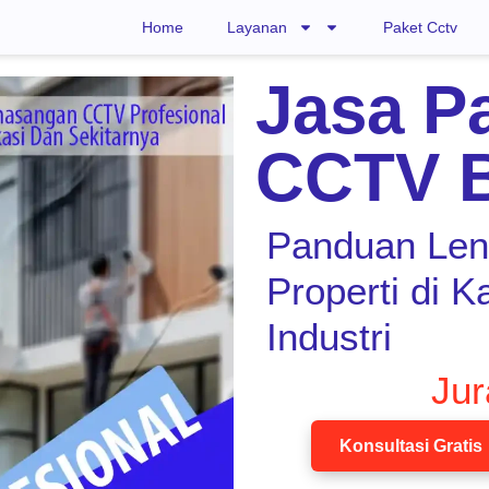
Home
Layanan
Paket Cctv
Jasa P
CCTV B
Panduan Le
Properti di 
Industri
Ju
Konsultasi Gratis