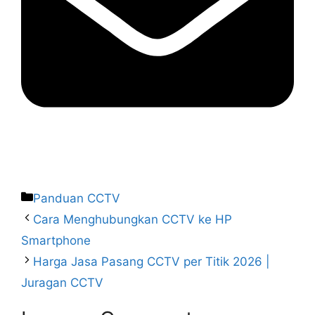
Panduan CCTV
Cara Menghubungkan CCTV ke HP
Smartphone
Harga Jasa Pasang CCTV per Titik 2026 |
Juragan CCTV