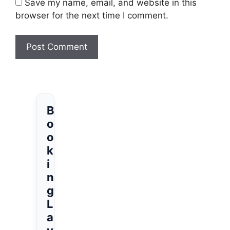
Save my name, email, and website in this
browser for the next time I comment.
B
o
o
k
i
n
g
L
a